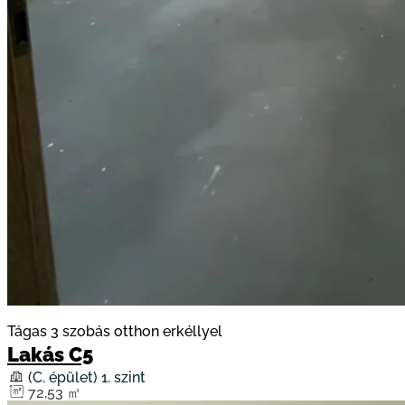
Tágas 3 szobás otthon erkéllyel
Lakás C5
(C. épület) 1. szint
72,53 ㎡