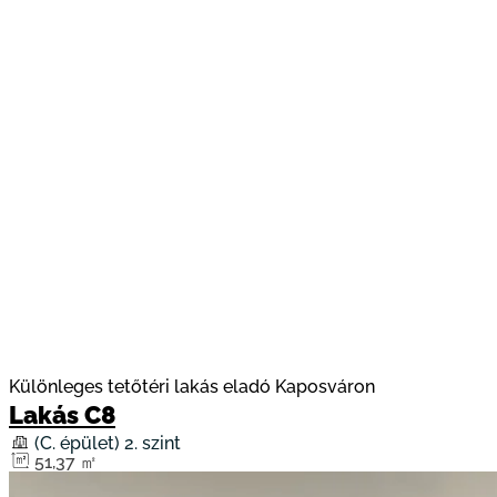
Különleges tetőtéri lakás eladó Kaposváron
Lakás C8
(C. épület) 2. szint
51,37 ㎡