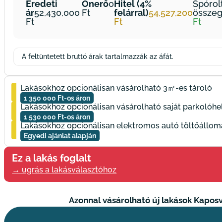
Eredeti
Önerő
0
Hitel (4%
Spórol
ár
52,430,000
felárral)
54,527,200
össze
A feltüntetett bruttó árak tartalmazzák az áfát.
Lakásokhoz opcionálisan vásárolható 3㎡-es tároló
1 350 000 Ft-os áron
Lakásokhoz opcionálisan vásárolható saját parkolóhe
1 530 000 Ft-os áron
Lakásokhoz opcionálisan elektromos autó töltőállomá
Egyedi ajánlat alapján
Ez a lakás foglalt
→ ugrás a lakásválasztóhoz
Azonnal vásárolható új lakások Kapos