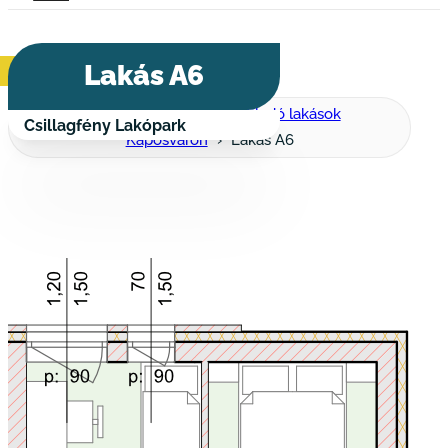
Lakás A6
Csillagfény Lakópark
Eladó lakások
Csillagfény Lakópark
Kaposváron
Lakás A6