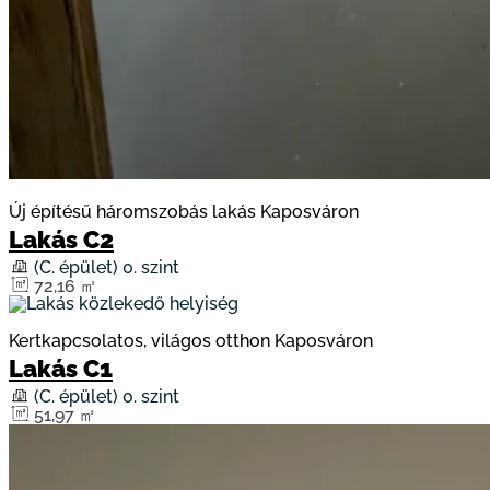
Új építésű háromszobás lakás Kaposváron
Lakás C2
(C. épület) 0. szint
72,16 ㎡
Kertkapcsolatos, világos otthon Kaposváron
Lakás C1
(C. épület) 0. szint
51,97 ㎡