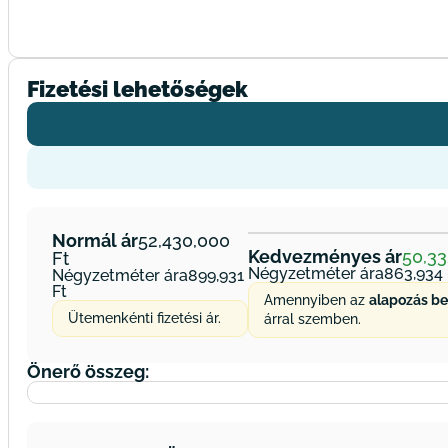
Fizetési lehetőségek
Normál ár
52,430,000
Kedvezményes ár
50,3
Négyzetméter ára
863,934
Négyzetméter ára
899,931
Amennyiben az
alapozás be
Ütemenkénti fizetési ár.
árral szemben.
Önerő összeg: