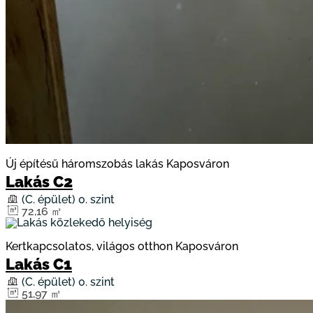
Új építésű háromszobás lakás Kaposváron
Lakás C2
(C. épület) 0. szint
72,16 ㎡
Kertkapcsolatos, világos otthon Kaposváron
Lakás C1
(C. épület) 0. szint
51,97 ㎡