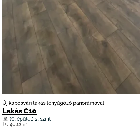
Új kaposvári lakás lenyűgöző panorámával
Lakás C10
(C. épület) 2. szint
46,12 ㎡