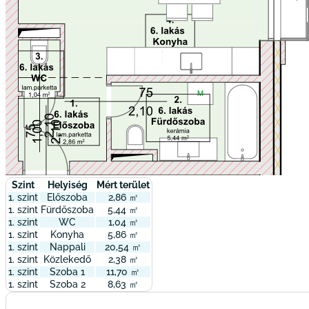
Szint
Helyiség
Mért terület
1. szint
Előszoba
2,86 ㎡
1. szint
Fürdőszoba
5,44 ㎡
1. szint
WC
1,04 ㎡
1. szint
Konyha
5,86 ㎡
1. szint
Nappali
20,54 ㎡
1. szint
Közlekedő
2,38 ㎡
1. szint
Szoba 1
11,70 ㎡
1. szint
Szoba 2
8,63 ㎡