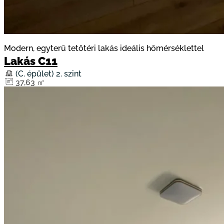
Modern, egyterű tetőtéri lakás ideális hőmérséklettel
Lakás C11
(C. épület) 2. szint
37,63 ㎡