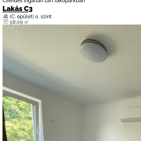
Csendes ingatlan zárt lakóparkban
Lakás C3
(C. épület) 0. szint
58,09 ㎡